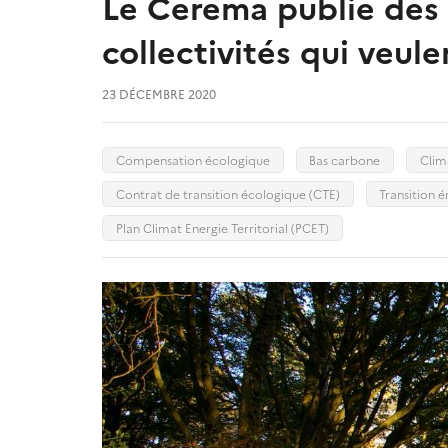
Le Cerema publie des 
collectivités qui veule
23 DÉCEMBRE 2020
Compensation écologique
Bas carbone
Clim
Contrat de transition écologique (CTE)
Transition 
Plan Climat Energie Territorial (PCET)