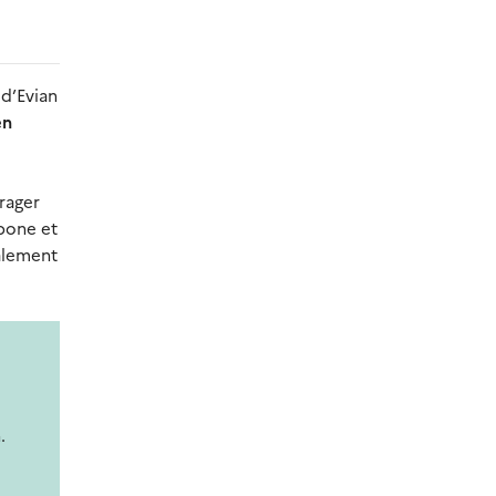
 d’Evian
en
urager
rbone et
galement
.