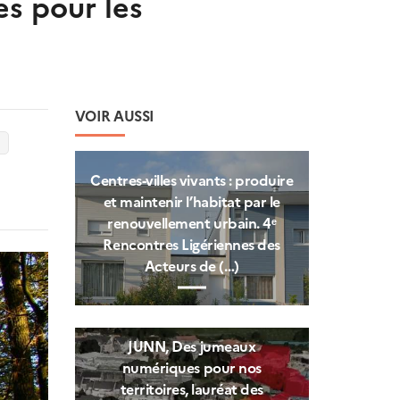
es pour les
VOIR AUSSI
Centres‑villes vivants : produire
et maintenir l’habitat par le
renouvellement urbain. 4ᵉ
Rencontres Ligériennes des
Acteurs de (…)
JUNN, Des jumeaux
numériques pour nos
territoires, lauréat des