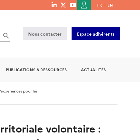
Menu
FR
EN
menu
du
social
compte
links
de
Nous contacter
Espace adhérents
l'utilisateur
PUBLICATIONS & RESSOURCES
ACTUALITÉS
’expériences pour les
itoriale volontaire :