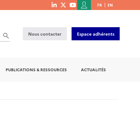
Menu
FR
EN
menu
du
social
compte
links
de
Nous contacter
Espace adhérents
l'utilisateur
PUBLICATIONS & RESSOURCES
ACTUALITÉS