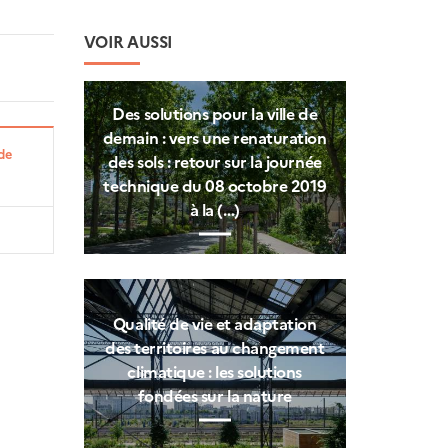
VOIR AUSSI
Des solutions pour la ville de
demain : vers une renaturation
de
des sols : retour sur la journée
technique du 08 octobre 2019
à la (…)
Qualité de vie et adaptation
des territoires au changement
climatique : les solutions
fondées sur la nature