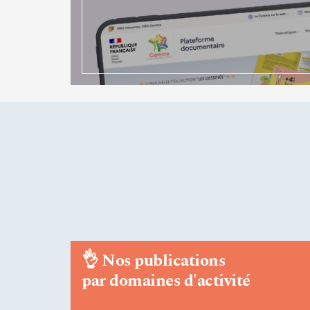
👌
Nos publications
par domaines d'activité