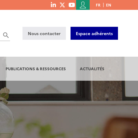
Menu
FR
EN
menu
du
social
compte
links
de
Nous contacter
Espace adhérents
l'utilisateur
PUBLICATIONS & RESSOURCES
ACTUALITÉS