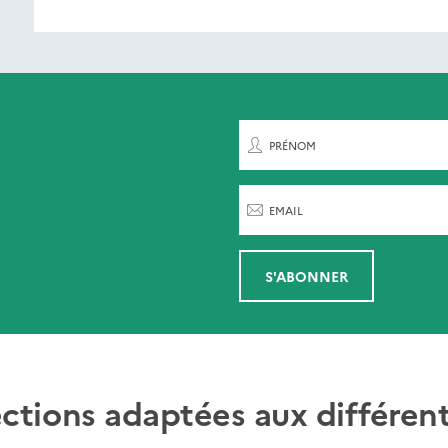
ent de paraître
rnières parutions
par
PRÉNOM
EMAIL
S'ABONNER
ections adaptées aux différent