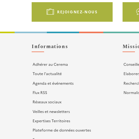
Pied
de
REJOIGNEZ-NOUS
page
-
Liens
d'actions
Informations
Missi
Adhérer au Cerema
Conseill
Toute l'actualité
Elaborer
Agenda et événements
Recherc
Flux RSS
Normali
Réseaux sociaux
Veilles et newsletters
Expertises Territoires
Plateforme de données ouvertes