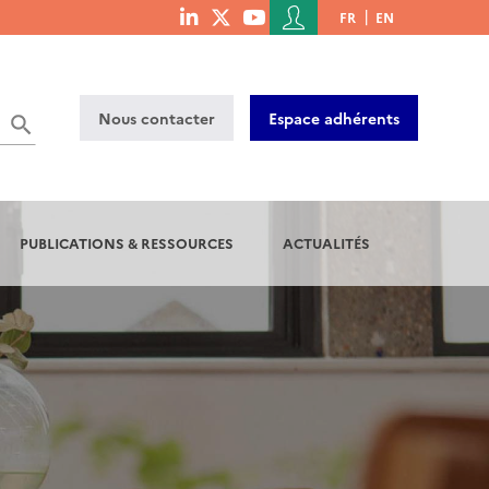
Menu
FR
EN
menu
du
social
compte
links
de
Nous contacter
Espace adhérents
l'utilisateur
PUBLICATIONS & RESSOURCES
ACTUALITÉS