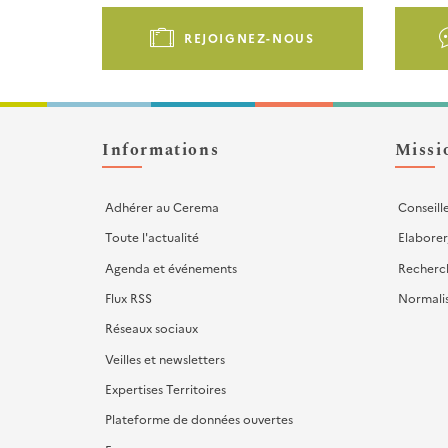
Pied
de
REJOIGNEZ-NOUS
page
-
Liens
d'actions
Informations
Missi
Adhérer au Cerema
Conseill
Toute l'actualité
Elaborer
Agenda et événements
Recherc
Flux RSS
Normali
Réseaux sociaux
Veilles et newsletters
Expertises Territoires
Plateforme de données ouvertes