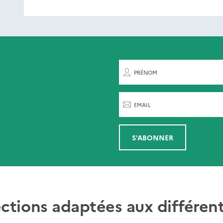
ent de paraître
rnières parutions
par
PRÉNOM
EMAIL
S'ABONNER
ections adaptées aux différent