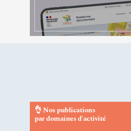
👌
Nos publications
par domaines d'activité