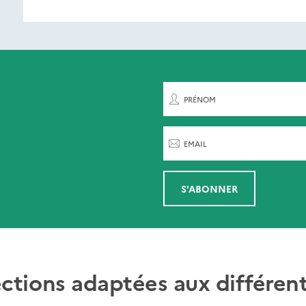
ent de paraître
rnières parutions
par
PRÉNOM
EMAIL
S'ABONNER
ections adaptées aux différent