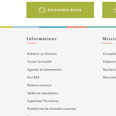
Pied
de
REJOIGNEZ-NOUS
page
-
Liens
d'actions
Informations
Missi
Adhérer au Cerema
Conseill
Toute l'actualité
Elaborer
Agenda et événements
Recherc
Flux RSS
Normali
Réseaux sociaux
Veilles et newsletters
Expertises Territoires
Plateforme de données ouvertes