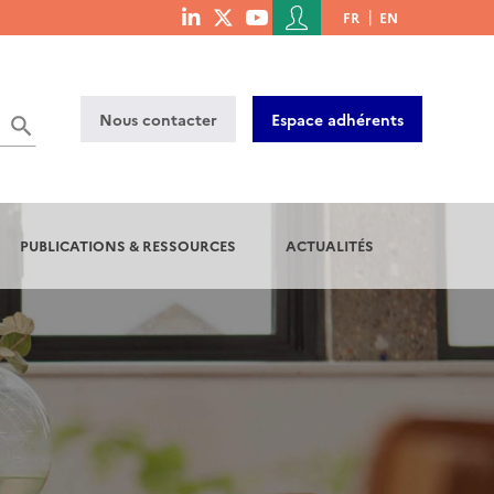
Menu
FR
EN
menu
du
social
compte
links
de
Nous contacter
Espace adhérents
l'utilisateur
PUBLICATIONS & RESSOURCES
ACTUALITÉS