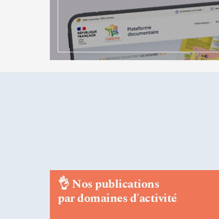
👌
Nos publications
par domaines d'activité