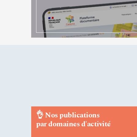
👌
Nos publications
par domaines d'activité