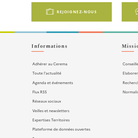
Pied
de
REJOIGNEZ-NOUS
page
-
Liens
d'actions
Informations
Missi
Adhérer au Cerema
Conseill
Toute l'actualité
Elaborer
Agenda et événements
Recherc
Flux RSS
Normali
Réseaux sociaux
Veilles et newsletters
Expertises Territoires
Plateforme de données ouvertes