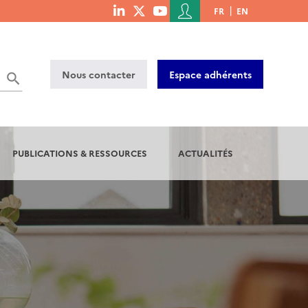
Menu
FR
EN
menu
du
social
compte
links
de
Nous contacter
Espace adhérents
l'utilisateur
PUBLICATIONS & RESSOURCES
ACTUALITÉS