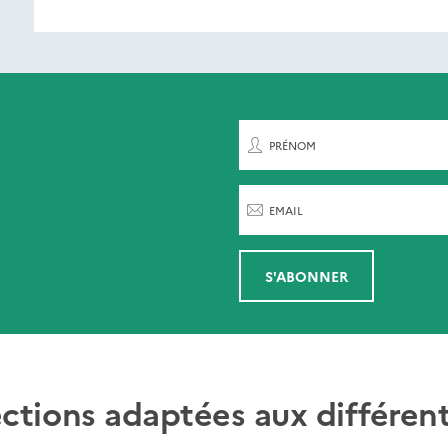
ent de paraître
rnières parutions
par
PRÉNOM
EMAIL
S'ABONNER
ections adaptées aux différent