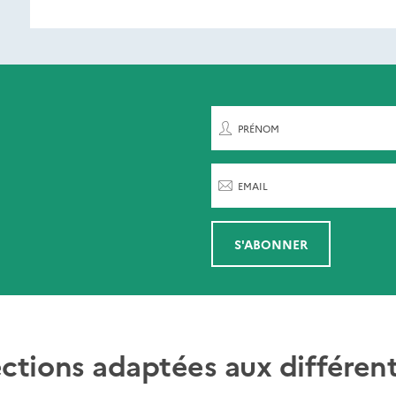
ent de paraître
rnières parutions
par
PRÉNOM
EMAIL
S'ABONNER
ections adaptées aux différent