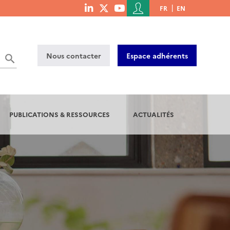
Menu
FR
EN
menu
du
social
compte
links
de
Nous contacter
Espace adhérents
l'utilisateur
PUBLICATIONS & RESSOURCES
ACTUALITÉS