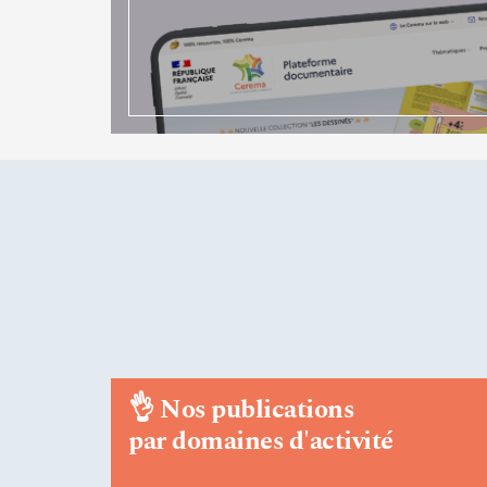
👌
Nos publications
par domaines d'activité