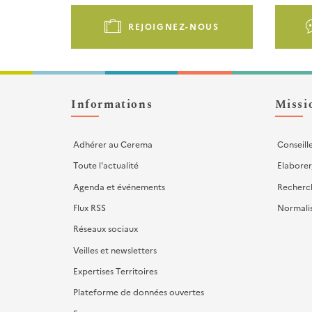
Pied
de
REJOIGNEZ-NOUS
page
-
Liens
d'actions
Informations
Missi
Adhérer au Cerema
Conseill
Toute l'actualité
Elaborer
Agenda et événements
Recherc
Flux RSS
Normali
Réseaux sociaux
Veilles et newsletters
Expertises Territoires
Plateforme de données ouvertes