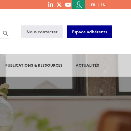
Menu
FR
EN
menu
du
social
compte
links
de
Nous contacter
Espace adhérents
l'utilisateur
PUBLICATIONS & RESSOURCES
ACTUALITÉS