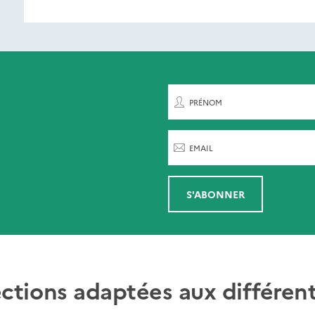
ent de paraître
rnières parutions
par
PRÉNOM
EMAIL
S'ABONNER
ections adaptées aux différent