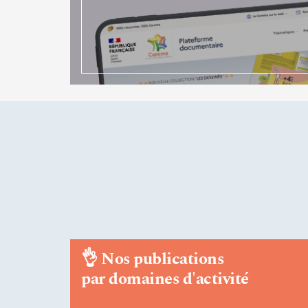
👌
Nos publications
par domaines d'activité