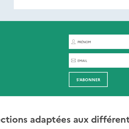
ent de paraître
rnières parutions
par
PRÉNOM
EMAIL
S'ABONNER
ections adaptées aux différent