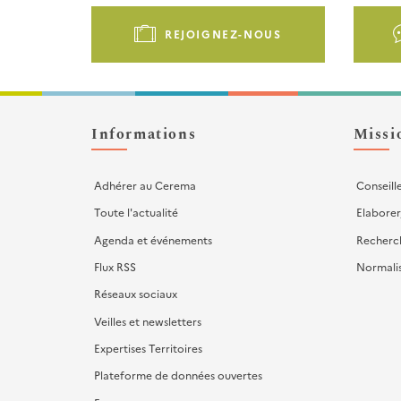
Pied
de
REJOIGNEZ-NOUS
page
-
Liens
d'actions
Informations
Missi
Adhérer au Cerema
Conseill
Toute l'actualité
Elaborer
Agenda et événements
Recherc
Flux RSS
Normali
Réseaux sociaux
Veilles et newsletters
Expertises Territoires
Plateforme de données ouvertes