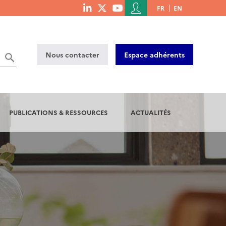
Menu
FR
EN
menu
du
social
compte
links
de
Nous contacter
Espace adhérents
l'utilisateur
PUBLICATIONS & RESSOURCES
ACTUALITÉS