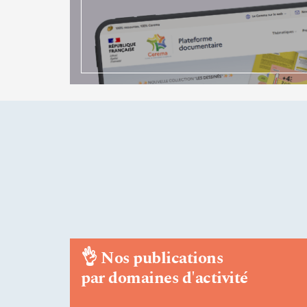
👌
Nos publications
par domaines d'activité