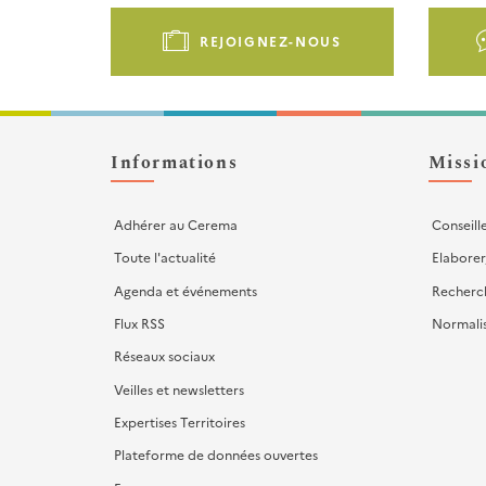
Pied
de
REJOIGNEZ-NOUS
page
-
Liens
d'actions
Informations
Missi
Adhérer au Cerema
Conseill
Toute l'actualité
Elaborer
Agenda et événements
Recherc
Flux RSS
Normali
Réseaux sociaux
Veilles et newsletters
Expertises Territoires
Plateforme de données ouvertes