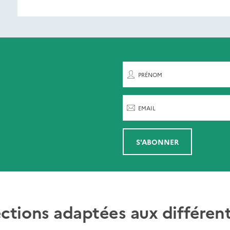
ent de paraître
rnières parutions
par
PRÉNOM
EMAIL
S'ABONNER
ections adaptées aux différent