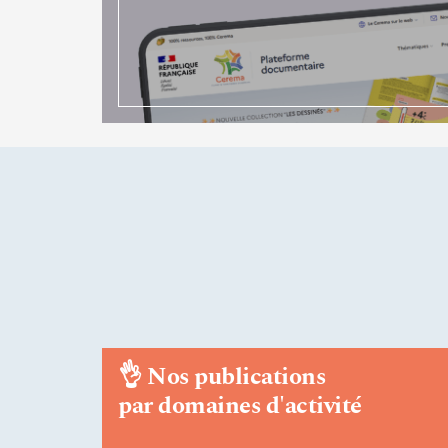
👌
Nos publications
par domaines d'activité