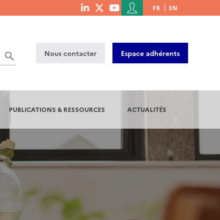
Menu
FR
EN
menu
du
social
compte
links
de
Nous contacter
Espace adhérents
l'utilisateur
PUBLICATIONS & RESSOURCES
ACTUALITÉS