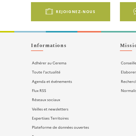
Pied
de
REJOIGNEZ-NOUS
page
-
Liens
d'actions
Informations
Missi
Adhérer au Cerema
Conseill
Toute l'actualité
Elaborer
Agenda et événements
Recherc
Flux RSS
Normali
Réseaux sociaux
Veilles et newsletters
Expertises Territoires
Plateforme de données ouvertes