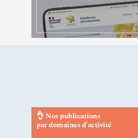
👌
Nos publications
par domaines d'activité