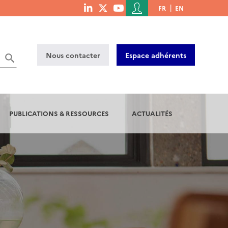
Menu
FR
EN
menu
du
social
compte
links
de
Nous contacter
Espace adhérents
l'utilisateur
PUBLICATIONS & RESSOURCES
ACTUALITÉS