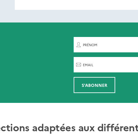
ent de paraître
rnières parutions
par
PRÉNOM
EMAIL
S'ABONNER
ections adaptées aux différent