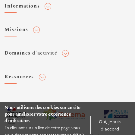
Informations
Adhérer au Cerema
Missions
Toute l'actualité
Agenda et événements
Conseiller & Concevoir
Domaines d'activité
Flux RSS
Elaborer, Diffuser & Animer
Réseaux sociaux
Rechercher & Innover
Aménagement et stratégies territoriales
Veilles et newsletters
Ressources
Normalisation
Bâtiment
Expertises Territoires
Mobilités
Plateforme de données ouvertes
Editions
Infrastructures de transport
Espace presse
Rapports d'étude
Nous utilisons des cookies sur ce site
Environnement et risques
pour améliorer votre expérience
Publications HAL
d'utilisateur.
Mer et littoral
Oui, je suis
Documentation routière (DTRF)
En cliquant sur un lien de cette page, vous
d'accord
Logiciels & apps
nous donnez votre consentement de définir