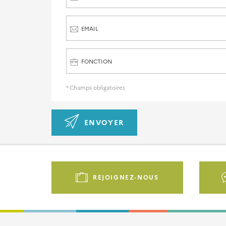
EMAIL
FONCTION
* Champs obligatoires
ENVOYER
Pied
de
REJOIGNEZ-NOUS
page
-
Liens