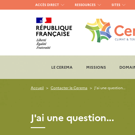
Menu
ACCÈS DIRECT
RESSOURCES
SITES
haut
gauche
LE CEREMA
MISSIONS
DOMAIN
Accueil
Contacter le Cerema
J'ai une question...
J'ai une question...