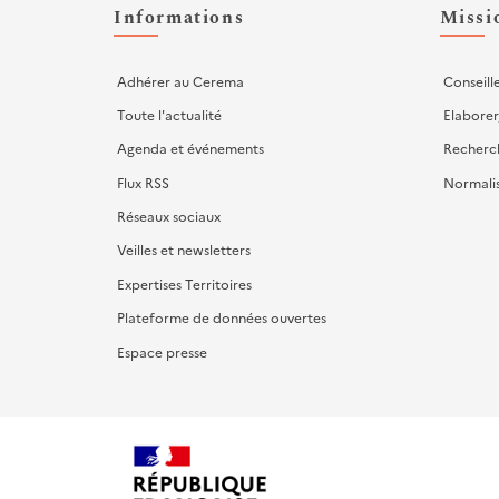
d'actions
Informations
Missi
Adhérer au Cerema
Conseill
Toute l'actualité
Elaborer
Agenda et événements
Recherc
Flux RSS
Normali
Réseaux sociaux
Veilles et newsletters
Expertises Territoires
Plateforme de données ouvertes
Espace presse