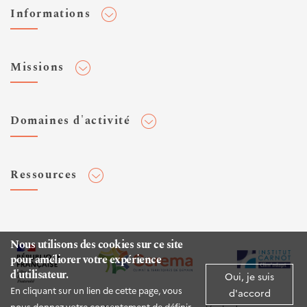
Informations
Adhérer au Cerema
Missions
Toute l'actualité
Agenda et événements
Conseiller & Concevoir
Domaines d'activité
Flux RSS
Elaborer, Diffuser & Animer
Réseaux sociaux
Rechercher & Innover
Aménagement et stratégies territoriales
Veilles et newsletters
Ressources
Normalisation
Bâtiment
Expertises Territoires
Mobilités
Plateforme de données ouvertes
Editions
Infrastructures de transport
Espace presse
Rapports d'étude
Nous utilisons des cookies sur ce site
Environnement et risques
pour améliorer votre expérience
Publications HAL
d'utilisateur.
Mer et littoral
Oui, je suis
Documentation routière (DTRF)
En cliquant sur un lien de cette page, vous
d'accord
Logiciels & apps
nous donnez votre consentement de définir