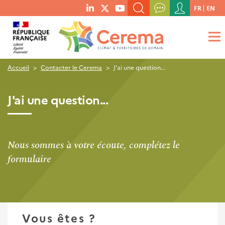
Menu
FR
EN
menu
du
RECHERCHER UN MOT-CLÉ, UNE PUBLICATION, ETC.
social
compte
links
de
QUE RECHERCHEZ-VOUS ?
OK
l'utilisateur
Accueil
Contacter le Cerema
J'ai une question...
J'ai une question...
Nous sommes à votre écoute, complétez le
formulaire
Vous êtes ?