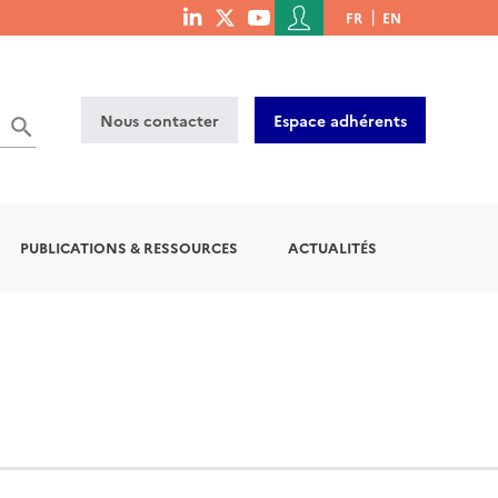
Menu
FR
EN
menu
du
social
compte
links
de
Nous contacter
Espace adhérents
l'utilisateur
PUBLICATIONS & RESSOURCES
ACTUALITÉS