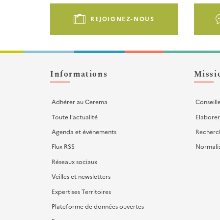
Pied
de
REJOIGNEZ-NOUS
page
-
Liens
d'actions
Informations
Missi
Adhérer au Cerema
Conseill
Toute l'actualité
Elaborer
Agenda et événements
Recherc
Flux RSS
Normali
Réseaux sociaux
Veilles et newsletters
Expertises Territoires
Plateforme de données ouvertes