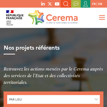
Menu
FR
EN
menu
du
RECHERCHER UN MOT-CLÉ, UNE PUBLICATION, ETC.
social
compte
links
de
QUE RECHERCHEZ-VOUS ?
OK
l'utilisateur
Nos projets référents
Retrouvez les actions menées par le Cerema auprès
des services de l'Etat et des collectivités
territoriales.
CHERCHER
PAR LIEU
PAR
LIEU