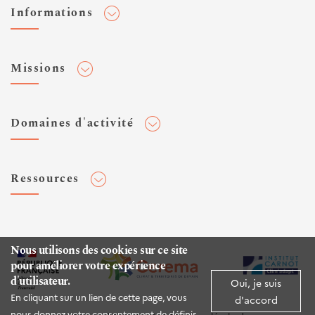
Informations
Adhérer au Cerema
Missions
Toute l'actualité
Agenda et événements
Conseiller & Concevoir
Domaines d'activité
Flux RSS
Elaborer, Diffuser & Animer
Réseaux sociaux
Rechercher & Innover
Aménagement et stratégies territoriales
Veilles et newsletters
Ressources
Normalisation
Bâtiment
Expertises Territoires
Mobilités
Plateforme de données ouvertes
Editions
Infrastructures de transport
Espace presse
Rapports d'étude
Nous utilisons des cookies sur ce site
Environnement et risques
pour améliorer votre expérience
Publications HAL
d'utilisateur.
Mer et littoral
Oui, je suis
Documentation routière (DTRF)
En cliquant sur un lien de cette page, vous
d'accord
Logiciels & apps
nous donnez votre consentement de définir