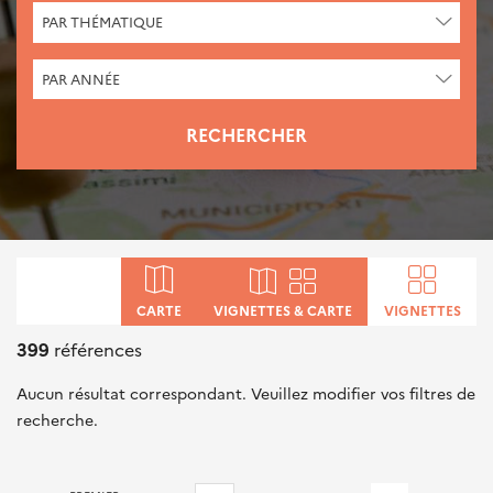
CHERCHER
PAR THÉMATIQUE
PAR
THÉMATIQUE
CHERCHER
PAR ANNÉE
PAR
ANNÉE
RECHERCHER
Primary
tabs
CARTE
VIGNETTES & CARTE
VIGNETTES
399
références
Aucun résultat correspondant. Veuillez modifier vos filtres de
recherche.
Pagination