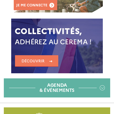
AGENDA
& ÉVÉNEMENTS
Pied
de