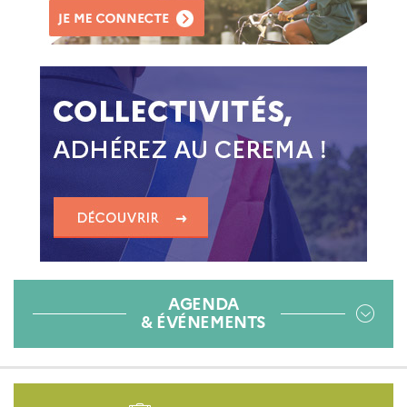
AGENDA
& ÉVÉNEMENTS
Pied
de