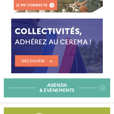
AGENDA
& ÉVÉNEMENTS
Pied
de