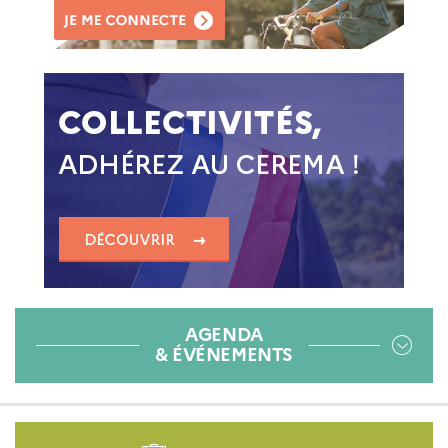
AGENDA
& ÉVÉNEMENTS
Pied
de