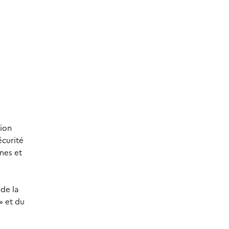
tion
écurité
nes et
 de la
» et du