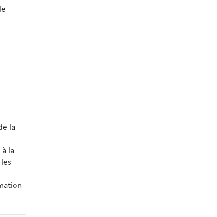
de
de la
 à la
 les
rmation