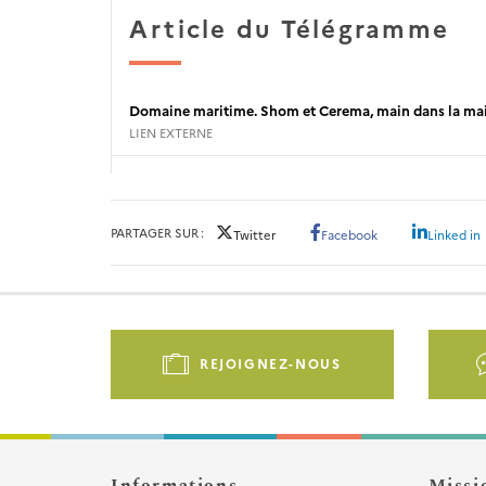
Article du Télégramme
Domaine maritime. Shom et Cerema, main dans la ma
LIEN EXTERNE
PARTAGER SUR
Twitter
Facebook
Linked in
Pied
de
REJOIGNEZ-NOUS
page
-
Liens
d'actions