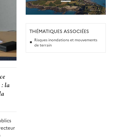
THÉMATIQUES ASSOCIÉES
Risques inondations et mouvements
de terrain
ce
: la
la
blics
recteur
e