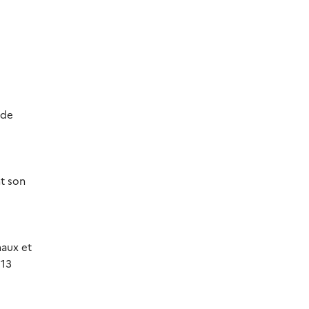
 de
nt son
naux et
 13