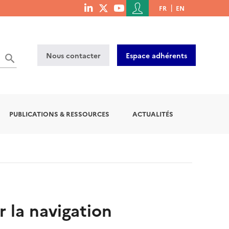
Menu
FR
EN
menu
du
social
compte
links
de
Nous contacter
Espace adhérents
l'utilisateur
PUBLICATIONS & RESSOURCES
ACTUALITÉS
 la navigation