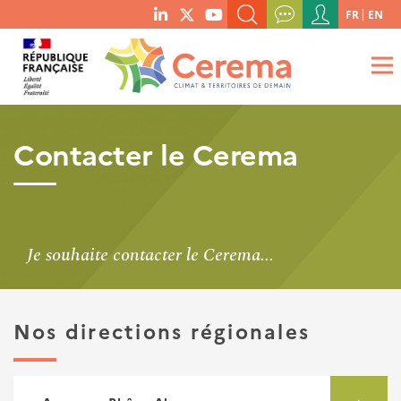
Menu
FR
EN
menu
du
RECHERCHER UN MOT-CLÉ, UNE PUBLICATION, ETC.
social
compte
links
de
QUE RECHERCHEZ-VOUS ?
OK
l'utilisateur
Contacter le Cerema
Je souhaite contacter le Cerema...
Nos directions régionales