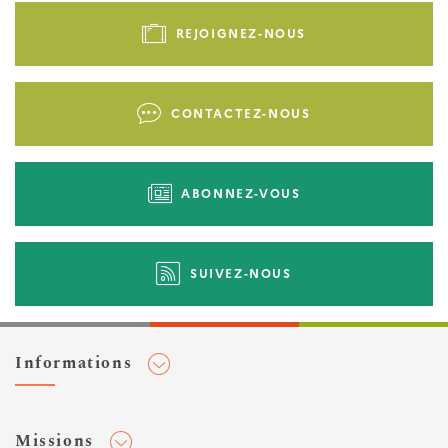
de
REJOIGNEZ-NOUS
page
-
Liens
CONTACTEZ-NOUS
d'actions
ABONNEZ-VOUS
SUIVEZ-NOUS
Informations
Adhérer au Cerema
Missions