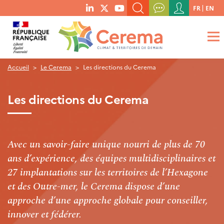
Menu
FR
EN
menu
du
RECHERCHER UN MOT-CLÉ, UNE PUBLICATION, ETC.
social
compte
links
de
QUE RECHERCHEZ-VOUS ?
OK
l'utilisateur
Accueil
Le Cerema
Les directions du Cerema
Les directions du Cerema
Avec un savoir-faire unique nourri de plus de 70
ans d’expérience, des équipes multidisciplinaires et
27 implantations sur les territoires de l’Hexagone
et des Outre-mer, le Cerema dispose d’une
approche d’une approche globale pour conseiller,
innover et fédérer.