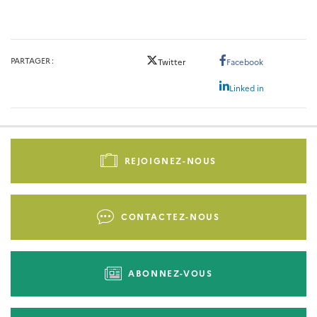
PARTAGER
Twitter
Facebook
Linked in
Pied
de
REJOIGNEZ-NOUS
page
-
Liens
CONTACTEZ-NOUS
d'actions
ABONNEZ-VOUS