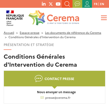
Menu
FR
EN
menu
du
RECHERCHER UN MOT-CLÉ, UNE PUBLICATION, ETC.
social
compte
links
de
QUE RECHERCHEZ-VOUS ?
OK
l'utilisateur
Accueil
Espace presse
Les documents de référence du Cerema
Conditions Générales d'Intervention du Cerema
PRÉSENTATION ET STRATÉGIE
Conditions Générales
d'Intervention du Cerema
CONTACT PRESSE
Nous envoyer un message
presse@cerema.fr