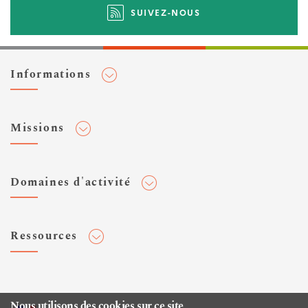
SUIVEZ-NOUS
Informations
Adhérer au Cerema
Missions
Toute l'actualité
Agenda et événements
Conseiller & Concevoir
Domaines d'activité
Flux RSS
Elaborer, Diffuser & Animer
Réseaux sociaux
Rechercher & Innover
Aménagement et stratégies territoriales
Veilles et newsletters
Ressources
Normalisation
Bâtiment
Expertises Territoires
Mobilités
Plateforme de données ouvertes
Editions
Infrastructures de transport
Espace presse
Rapports d'étude
Nous utilisons des cookies sur ce site