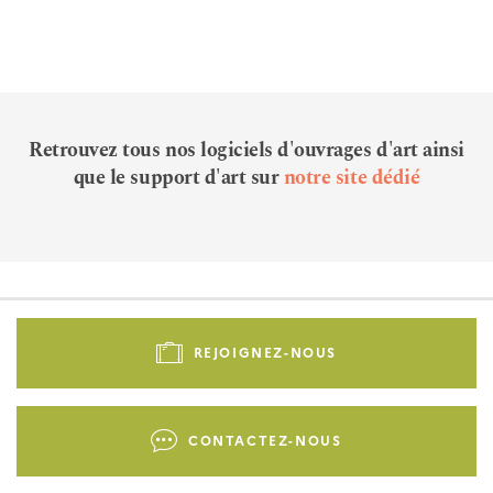
Retrouvez tous nos logiciels d'ouvrages d'art ainsi
que le support d'art sur
notre site dédié
Pied
de
REJOIGNEZ-NOUS
page
-
Liens
CONTACTEZ-NOUS
d'actions