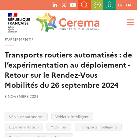
Menu
FR
EN
menu
du
RECHERCHER UN MOT-CLÉ, UNE PUBLICATION, ETC.
social
compte
links
de
QUE RECHERCHEZ-VOUS ?
OK
l'utilisateur
EVÉNEMENTS
Transports routiers automatisés : de
l’expérimentation au déploiement -
Retour sur le Rendez-Vous
Mobilités du 26 septembre 2024
5 NOVEMBRE 2024
Véhicule autonome
Véhicule intelligent
Expérimentation
Mobilités
Transports intelligents