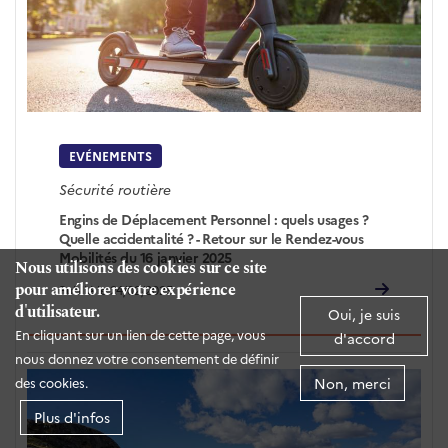
EVÉNEMENTS
Sécurité routière
Engins de Déplacement Personnel : quels usages ?
Quelle accidentalité ? - Retour sur le Rendez-vous
Mobilités du 16 janvier 2025
Nous utilisons des cookies sur ce site
pour améliorer votre expérience
Publié le 24/02/2025
d'utilisateur.
Oui, je suis
En cliquant sur un lien de cette page, vous
d'accord
nous donnez votre consentement de définir
Non, merci
des cookies.
Plus d'infos