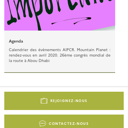
Agenda
Calendrier des évènements AIPCR. Mountain Planet :
rendez-vous en avril 2020. 26ème congrès mondial de
la route à Abou Dhabi
Pied
de
REJOIGNEZ-NOUS
page
-
Liens
CONTACTEZ-NOUS
d'actions