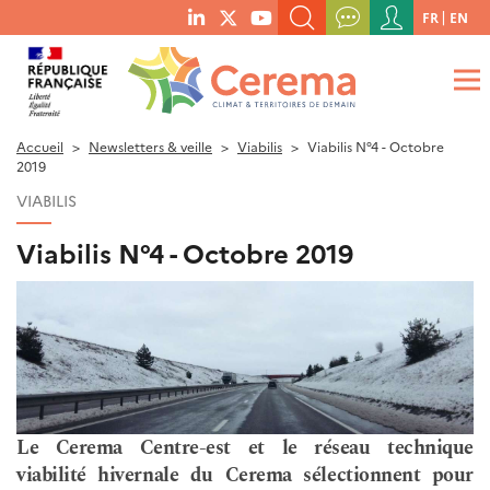
Menu
FR
EN
menu
du
RECHERCHER UN MOT-CLÉ, UNE PUBLICATION, ETC.
social
compte
links
de
QUE RECHERCHEZ-VOUS ?
OK
l'utilisateur
Accueil
Newsletters & veille
Viabilis
Viabilis N°4 - Octobre
2019
VIABILIS
Viabilis N°4 - Octobre 2019
Le Cerema Centre-est et le réseau technique
viabilité hivernale du Cerema sélectionnent pour