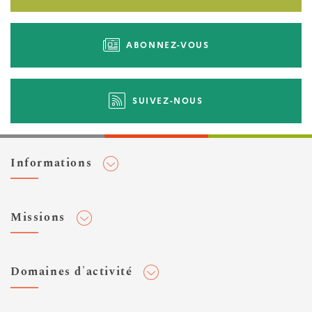
ABONNEZ-VOUS
SUIVEZ-NOUS
Informations
Adhérer au Cerema
Missions
Toute l'actualité
Agenda et événements
Conseiller & Concevoir
Domaines d'activité
Flux RSS
Elaborer, Diffuser & Animer
Réseaux sociaux
Rechercher & Innover