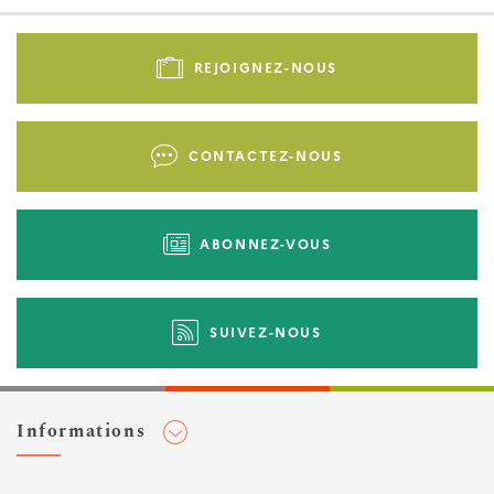
Pied
de
REJOIGNEZ-NOUS
page
-
Liens
CONTACTEZ-NOUS
d'actions
ABONNEZ-VOUS
SUIVEZ-NOUS
Informations