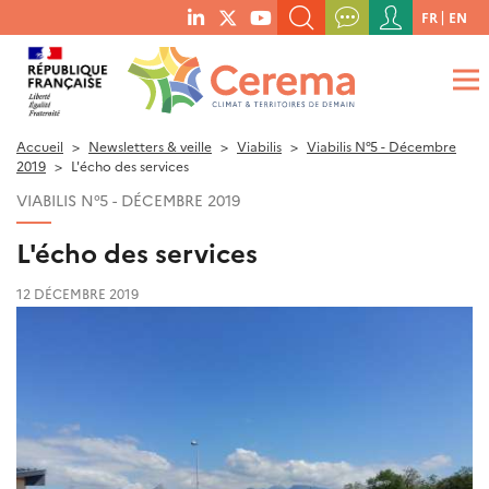
Menu
FR
EN
menu
du
RECHERCHER UN MOT-CLÉ, UNE PUBLICATION, ETC.
social
compte
links
de
QUE RECHERCHEZ-VOUS ?
OK
l'utilisateur
Accueil
Newsletters & veille
Viabilis
Viabilis N°5 - Décembre
2019
L'écho des services
VIABILIS N°5 - DÉCEMBRE 2019
L'écho des services
12 DÉCEMBRE 2019