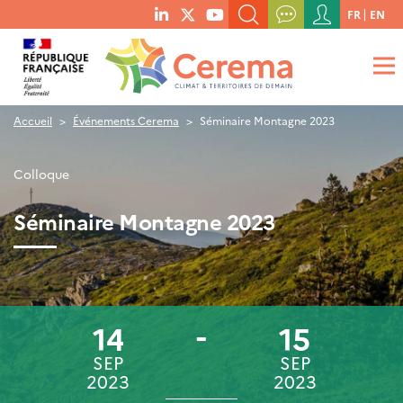
Menu
FR
EN
menu
du
RECHERCHER UN MOT-CLÉ, UNE PUBLICATION, ETC.
social
compte
links
de
QUE RECHERCHEZ-VOUS ?
OK
l'utilisateur
Accueil
Événements Cerema
Séminaire Montagne 2023
Colloque
Séminaire Montagne 2023
14
15
SEP
SEP
2023
2023