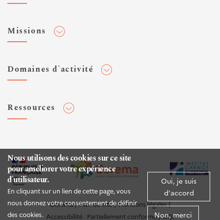
Adhérer au Cerema
Missions
Toute l'actualité
Agenda et événements
Conseiller & Concevoir
Domaines d'activité
Flux RSS
Elaborer, Diffuser & Animer
Réseaux sociaux
Rechercher & Innover
Aménagement et stratégies territoriales
Veilles et newsletters
Ressources
Normalisation
Bâtiment
Expertises Territoires
Mobilités
Plateforme de données ouvertes
Editions
Infrastructures de transport
Espace presse
Rapports d'étude
Nous utilisons des cookies sur ce site
Environnement et risques
pour améliorer votre expérience
Publications HAL
d'utilisateur.
Mer et littoral
Oui, je suis
Documentation routière (DTRF)
En cliquant sur un lien de cette page, vous
d'accord
Logiciels & apps
nous donnez votre consentement de définir
Cerema
Plan du site
Mentions légales
Non, merci
des cookies.
Accessibilité : Partiellement conforme
CGI
Sites web