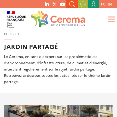
Menu
FR
EN
menu
du
RECHERCHER UN MOT-CLÉ, UNE PUBLICATION, ETC.
social
compte
links
de
QUE RECHERCHEZ-VOUS ?
OK
l'utilisateur
MOT-CLÉ
JARDIN PARTAGÉ
Le Cerema, en tant qu'expert sur les problématiques
d'environnement, d'infrastructure, de climat et d'énergie,
intervient régulièrement sur le sujet Jardin partagé.
Retrouvez ci-dessous toutes les actualités sur le thème Jardin
partagé.