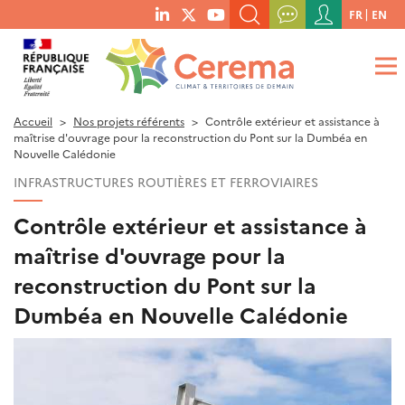
Menu
FR
EN
menu
du
RECHERCHER UN MOT-CLÉ, UNE PUBLICATION, ETC.
social
compte
links
de
QUE RECHERCHEZ-VOUS ?
OK
l'utilisateur
Accueil
Nos projets référents
Contrôle extérieur et assistance à
maîtrise d'ouvrage pour la reconstruction du Pont sur la Dumbéa en
Nouvelle Calédonie
INFRASTRUCTURES ROUTIÈRES ET FERROVIAIRES
Contrôle extérieur et assistance à
maîtrise d'ouvrage pour la
reconstruction du Pont sur la
Dumbéa en Nouvelle Calédonie