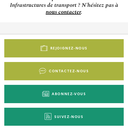
Infrastructures de transport ? N'hésitez pas à
nous contacter
.
Pied
de
REJOIGNEZ-NOUS
page
-
Liens
CONTACTEZ-NOUS
d'actions
ABONNEZ-VOUS
SUIVEZ-NOUS