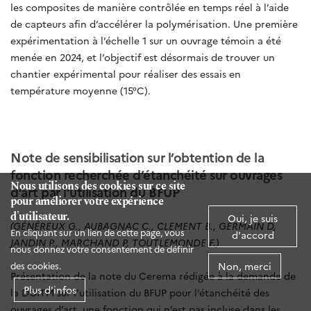
les composites de manière contrôlée en temps réel à l’aide
de capteurs afin d’accélérer la polymérisation. Une première
expérimentation à l’échelle 1 sur un ouvrage témoin a été
menée en 2024, et l’objectif est désormais de trouver un
chantier expérimental pour réaliser des essais en
température moyenne (15°C).
Note de sensibilisation sur l’obtention de la
fonction recherchée d’étanchéité sur ouvrages
Nous utilisons des cookies sur ce site
d’art par l’utilisation du BFUP
pour améliorer votre expérience
d'utilisateur.
Oui, je suis
(GÉNÉREUX G., AUBAGNAC C., CLEMENT B., GERMAIN D,
En cliquant sur un lien de cette page, vous
d'accord
JANDIN P., MARCHAND P, TOUTLEMONDE F.)
nous donnez votre consentement de définir
Non, merci
des cookies.
Présentation de la note du Cerema rédigée à la demande de
Plus d'infos
la DGITM sur l’utilisation du BFUP pour l’étanchéité des
ouvrages d’art, une fonction qui n’est pas incluse dans les