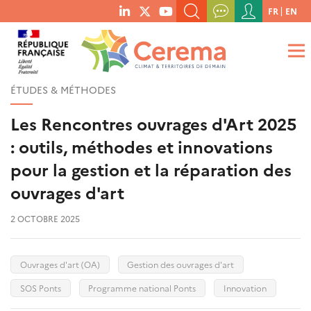
Menu
FR
EN
menu
du
RECHERCHER UN MOT-CLÉ, UNE PUBLICATION, ETC.
social
compte
links
de
QUE RECHERCHEZ-VOUS ?
OK
l'utilisateur
ÉTUDES & MÉTHODES
Les Rencontres ouvrages d'Art 2025
: outils, méthodes et innovations
pour la gestion et la réparation des
ouvrages d'art
2 OCTOBRE 2025
Ouvrages d'art (OA)
Gestion des ouvrages d'art
SOS Ponts
Programme national Ponts
Innovation