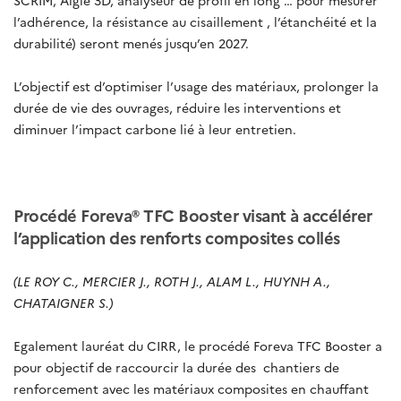
SCRIM, Aigle 3D, analyseur de profil en long … pour mesurer
l’adhérence, la résistance au cisaillement , l’étanchéité et la
durabilité) seront menés jusqu’en 2027.
L’objectif est d’optimiser l’usage des matériaux, prolonger la
durée de vie des ouvrages, réduire les interventions et
diminuer l’impact carbone lié à leur entretien.
Procédé Foreva® TFC Booster visant à accélérer
l’application des renforts composites collés
(LE ROY C., MERCIER J., ROTH J., ALAM L., HUYNH A.,
CHATAIGNER S.)
Egalement lauréat du CIRR, le procédé Foreva TFC Booster a
pour objectif de raccourcir la durée des
chantiers de
renforcement avec les matériaux composites en chauffant