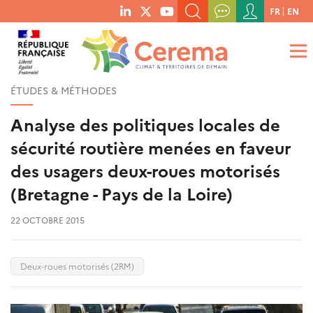
Menu
FR
EN
menu
du
RECHERCHER UN MOT-CLÉ, UNE PUBLICATION, ETC.
social
compte
links
de
QUE RECHERCHEZ-VOUS ?
OK
l'utilisateur
ÉTUDES & MÉTHODES
Analyse des politiques locales de
sécurité routière menées en faveur
des usagers deux-roues motorisés
(Bretagne - Pays de la Loire)
22 OCTOBRE 2015
Deux-roues motorisés (2RM)