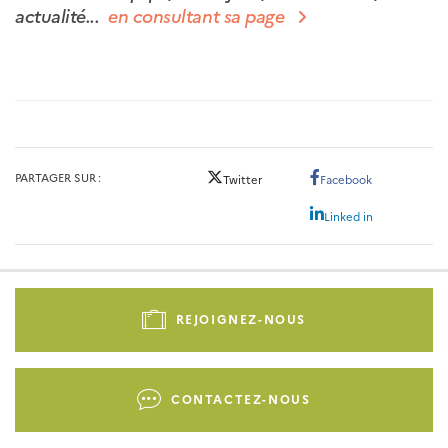
actualité...
en consultant sa page
PARTAGER SUR
Twitter
Facebook
Linked in
Pied
de
REJOIGNEZ-NOUS
page
-
Liens
CONTACTEZ-NOUS
d'actions