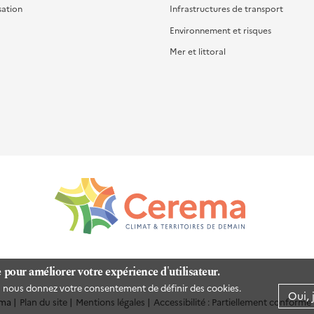
sation
Infrastructures de transport
Environnement et risques
Mer et littoral
e pour améliorer votre expérience d'utilisateur.
us nous donnez votre consentement de définir des cookies.
Oui, 
ma
Plan du site
Mentions légales
Accessibilité : Partiellement conforme