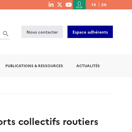
Menu
FR
EN
menu
du
social
compte
links
de
Nous contacter
Espace adhérents
l'utilisateur
PUBLICATIONS & RESSOURCES
ACTUALITÉS
ts collectifs routiers