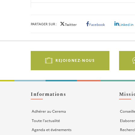
PARTAGER SUR
Twitter
Facebook
Linked in
Pied
de
REJOIGNEZ-NOUS
page
-
Liens
d'actions
Informations
Missi
Adhérer au Cerema
Conseill
Toute l'actualité
Elaborer
Agenda et événements
Recherc