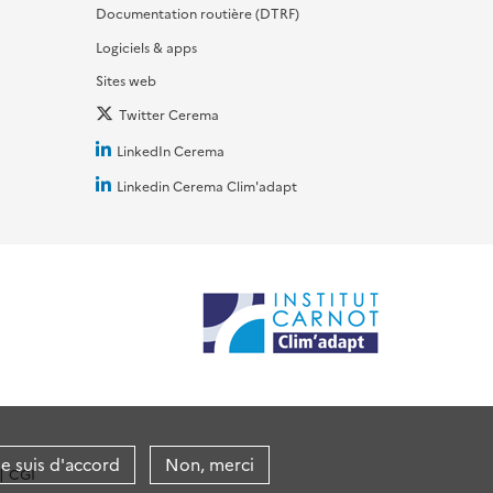
Documentation routière (DTRF)
Logiciels & apps
Sites web
Twitter Cerema
LinkedIn Cerema
Linkedin Cerema Clim'adapt
je suis d'accord
Non, merci
CGI