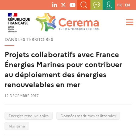
Menu
FR
EN
menu
du
RECHERCHER UN MOT-CLÉ, UNE PUBLICATION, ETC.
social
compte
links
de
QUE RECHERCHEZ-VOUS ?
OK
l'utilisateur
DANS LES TERRITOIRES
Projets collaboratifs avec France
Énergies Marines pour contribuer
au déploiement des énergies
renouvelables en mer
12 DÉCEMBRE 2017
Énergies renouvelables
Données maritimes et littorales
Maritime