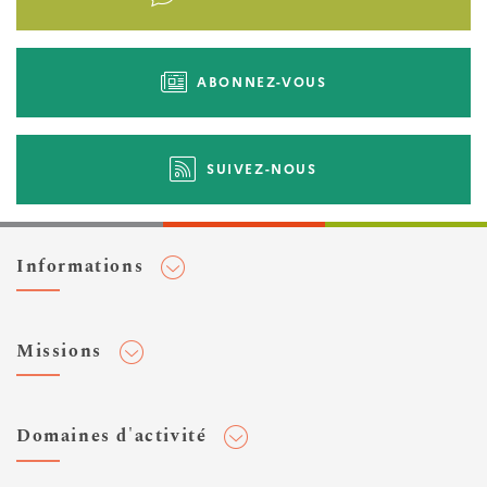
d'actions
ABONNEZ-VOUS
SUIVEZ-NOUS
Informations
Adhérer au Cerema
Missions
Toute l'actualité
Agenda et événements
Conseiller & Concevoir
Domaines d'activité
Flux RSS
Elaborer, Diffuser & Animer
Réseaux sociaux