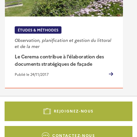
ÉTUDES & MÉTHODES
Observation, planification et gestion du littoral
et de la mer
Le Cerema contribue à l'élaboration des
documents stratégiques de façade
Publié le 24/11/2017
Pied
de
REJOIGNEZ-NOUS
page
-
Liens
CONTACTEZ-NOUS