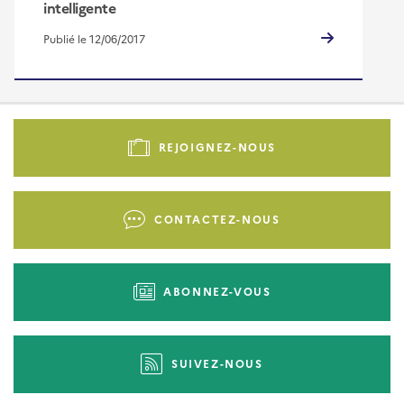
intelligente
Publié le 12/06/2017
Pied
de
REJOIGNEZ-NOUS
page
-
Liens
CONTACTEZ-NOUS
d'actions
ABONNEZ-VOUS
SUIVEZ-NOUS