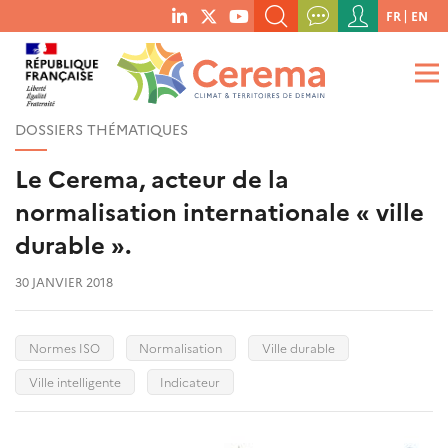
Menu
FR
EN
menu
du
RECHERCHER UN MOT-CLÉ, UNE PUBLICATION, ETC.
social
compte
links
de
QUE RECHERCHEZ-VOUS ?
OK
l'utilisateur
DOSSIERS THÉMATIQUES
Le Cerema, acteur de la
normalisation internationale « ville
durable ».
30 JANVIER 2018
Normes ISO
Normalisation
Ville durable
Ville intelligente
Indicateur