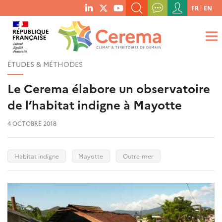
Menu
FR
EN
menu
du
RECHERCHER UN MOT-CLÉ, UNE PUBLICATION, ETC.
social
compte
links
de
QUE RECHERCHEZ-VOUS ?
OK
l'utilisateur
ÉTUDES & MÉTHODES
Le Cerema élabore un observatoire
de l’habitat indigne à Mayotte
4 OCTOBRE 2018
Habitat indigne
Mayotte
Outre-mer