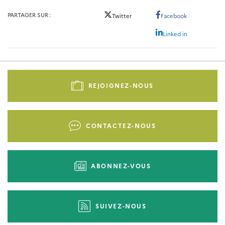
PARTAGER SUR
Twitter
Facebook
Linked in
Pied
de
REJOIGNEZ-NOUS
page
-
Liens
CONTACTEZ-NOUS
d'actions
ABONNEZ-VOUS
SUIVEZ-NOUS