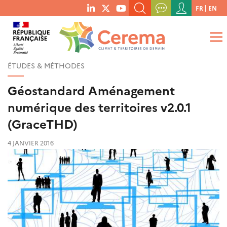
Menu
FR
EN
menu
du
RECHERCHER UN MOT-CLÉ, UNE PUBLICATION, ETC.
social
compte
links
de
QUE RECHERCHEZ-VOUS ?
OK
l'utilisateur
ÉTUDES & MÉTHODES
Géostandard Aménagement
numérique des territoires v2.0.1
(GraceTHD)
4 JANVIER 2016