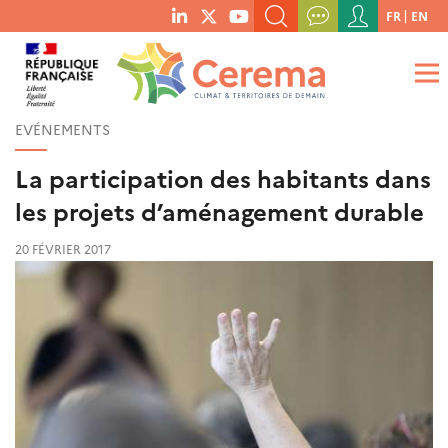
Menu
FR
EN
menu
du
RECHERCHER UN MOT-CLÉ, UNE PUBLICATION, ETC.
social
compte
links
de
QUE RECHERCHEZ-VOUS ?
OK
l'utilisateur
EVÉNEMENTS
La participation des habitants dans
les projets d’aménagement durable
20 FÉVRIER 2017