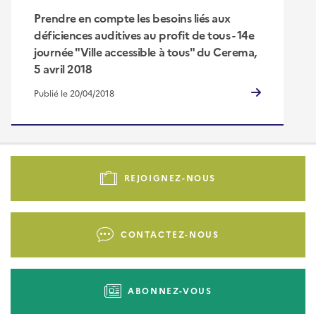
Prendre en compte les besoins liés aux
déficiences auditives au profit de tous - 14e
journée "Ville accessible à tous" du Cerema,
5 avril 2018
Publié le 20/04/2018
Pied
de
REJOIGNEZ-NOUS
page
-
Liens
CONTACTEZ-NOUS
d'actions
ABONNEZ-VOUS