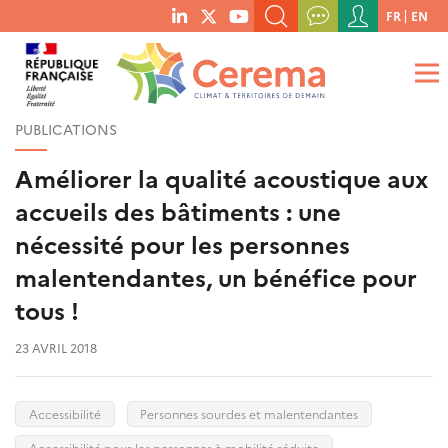
Menu
FR
EN
menu
du
RECHERCHER UN MOT-CLÉ, UNE PUBLICATION, ETC.
social
compte
links
de
QUE RECHERCHEZ-VOUS ?
OK
l'utilisateur
PUBLICATIONS
Améliorer la qualité acoustique aux
accueils des bâtiments : une
nécessité pour les personnes
malentendantes, un bénéfice pour
tous !
23 AVRIL 2018
Accessibilité
Personnes sourdes et malentendantes
Accessibilité pour les personnes à mobilité réduite