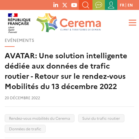
Menu
FR
EN
menu
du
RECHERCHER UN MOT-CLÉ, UNE PUBLICATION, ETC.
social
compte
links
de
QUE RECHERCHEZ-VOUS ?
OK
l'utilisateur
EVÉNEMENTS
AVATAR: Une solution intelligente
dédiée aux données de trafic
routier - Retour sur le rendez-vous
Mobilités du 13 décembre 2022
20 DÉCEMBRE 2022
Rendez-vous mobilités du Cerema
Suivi du trafic routier
Données de trafic