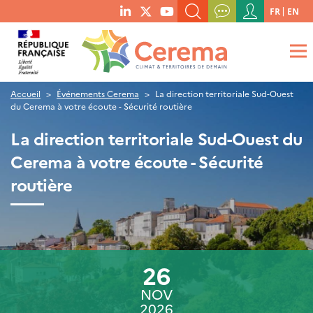
Menu
FR
EN
menu
du
RECHERCHER UN MOT-CLÉ, UNE PUBLICATION, ETC.
social
compte
links
de
QUE RECHERCHEZ-VOUS ?
OK
l'utilisateur
Accueil
Événements Cerema
La direction territoriale Sud-Ouest
du Cerema à votre écoute - Sécurité routière
La direction territoriale Sud-Ouest du
Cerema à votre écoute - Sécurité
routière
26
NOV
2026