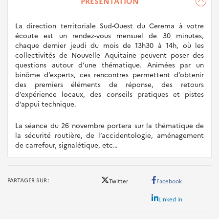
PRÉSENTATION
TERRITORIALE
SUD-
OUEST
La direction territoriale Sud-Ouest du Cerema à votre
écoute est un rendez-vous mensuel de 30 minutes,
DU
chaque dernier jeudi du mois de 13h30 à 14h, où les
CEREMA
collectivités de Nouvelle Aquitaine peuvent poser des
À
questions autour d’une thématique. Animées par un
VOTRE
binôme d’experts, ces rencontres permettent d’obtenir
ÉCOUTE
des premiers éléments de réponse, des retours
d’expérience locaux, des conseils pratiques et pistes
d’appui technique.
La séance du 26 novembre portera sur la thématique de
la sécurité routière, de l’accidentologie, aménagement
de carrefour, signalétique, etc…
PARTAGER SUR
Twitter
Facebook
Linked in