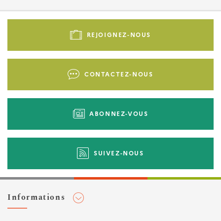
Pied
de
REJOIGNEZ-NOUS
page
-
Liens
CONTACTEZ-NOUS
d'actions
ABONNEZ-VOUS
SUIVEZ-NOUS
Informations