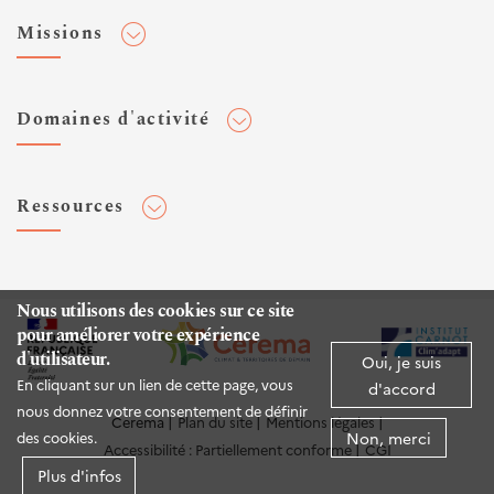
Adhérer au Cerema
Missions
Toute l'actualité
Agenda et événements
Conseiller & Concevoir
Domaines d'activité
Flux RSS
Elaborer, Diffuser & Animer
Réseaux sociaux
Rechercher & Innover
Aménagement et stratégies territoriales
Veilles et newsletters
Ressources
Normalisation
Bâtiment
Expertises Territoires
Mobilités
Plateforme de données ouvertes
Editions
Infrastructures de transport
Espace presse
Nous utilisons des cookies sur ce site
Rapports d'étude
Environnement et risques
pour améliorer votre expérience
Publications HAL
d'utilisateur.
Oui, je suis
Mer et littoral
Documentation routière (DTRF)
En cliquant sur un lien de cette page, vous
d'accord
nous donnez votre consentement de définir
Logiciels & apps
Cerema
Plan du site
Mentions légales
Non, merci
des cookies.
Accessibilité : Partiellement conforme
CGI
Sites web
Plus d'infos
Twitter Cerema