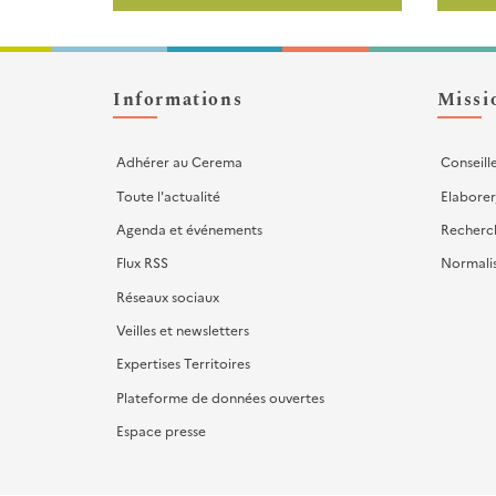
-
Liens
d'actions
Informations
Missi
Adhérer au Cerema
Conseill
Toute l'actualité
Elaborer
Agenda et événements
Recherc
Flux RSS
Normali
Réseaux sociaux
Veilles et newsletters
Expertises Territoires
Plateforme de données ouvertes
Espace presse