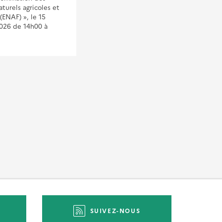
turels agricoles et
l’aménagement, cette
 (ENAF) », le 15
formation vous permettra de
026 de 14h00 à
prendre pleinement en main
l’outil UrbanSIMUL, véritable
allié pour
SUIVEZ-NOUS