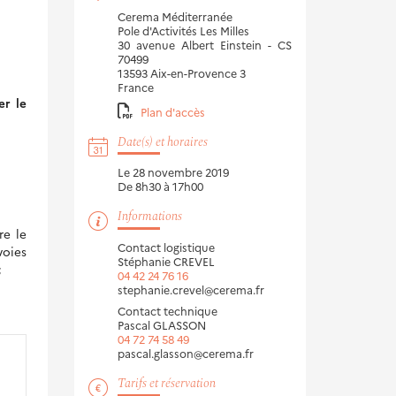
Cerema Méditerranée
Pole d'Activités Les Milles
30 avenue Albert Einstein - CS
70499
13593
Aix-en-Provence
3
France
er le
Plan d'accès
Date(s) et horaires
Le 28 novembre 2019
De 8h30 à 17h00
Informations
re le
Contact logistique
voies
Stéphanie CREVEL
;
04 42 24 76 16
stephanie.crevel@cerema.fr
Contact technique
Pascal GLASSON
04 72 74 58 49
pascal.glasson@cerema.fr
Tarifs et réservation