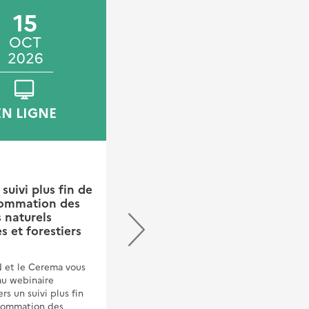
15
04
05
OCT
NOV
NOV
2026
2026
2026
EN LIGNE
SAINT-MÉDARD-EN-
JALLES
FORMATION
suivi plus fin de
sommation des
Formation UrbanSIMUL
 naturels
- St-Medard-en-Jalles
s et forestiers
La direction territoriale sud-
ouest organise une formation à
 et le Cerema vous
l'outil UrbanSIMUl les 4 et 5
au webinaire
novembre 2026.Destinée aux
s un suivi plus fin
acteurs publics et
sommation des
professionnels de