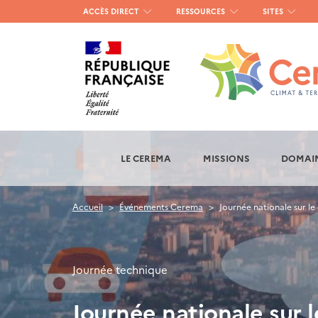
Menu
ACCÈS DIRECT
RESSOURCES
SITES
haut
gauche
LE CEREMA
MISSIONS
DOMAIN
Accueil
Événements Cerema
Journée nationale sur le 
Journée technique
Journée nationale sur l