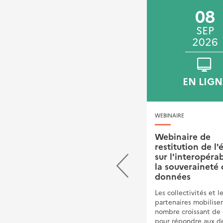
22
08
SEP
SEP
2026
2026
VILLEURBANNE
EN LIGN
JOURNÉE TECHNIQUE
WEBINAIRE
Rendez-vous annuel de
Webinaire de
l'Observatoire national
restitution de l'
des Contrats de
sur l'interopérab
Performance
la souveraineté 
Energétique (ONCPE)
données
Favoriser le déploiement des
Les collectivités et l
Contrats de Performance
partenaires mobilise
Energétique publics&nbsp;
nombre croissant de
pour répondre aux dé