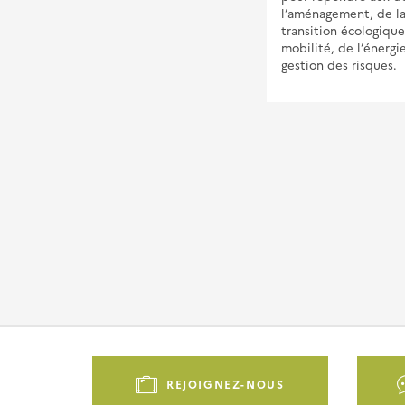
l’aménagement, de l
transition écologique
mobilité, de l’énergi
gestion des risques.
Pied
de
REJOIGNEZ-NOUS
page