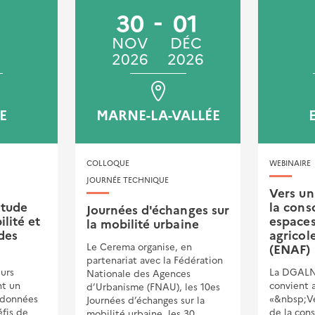
30
01
NOV
DÉC
2026
2026
E
MARNE-LA-VALLÉE
COLLOQUE
WEBINAIRE
JOURNÉE TECHNIQUE
Vers un 
étude
la con
Journées d'échanges sur
ilité et
espaces
la mobilité urbaine
des
agricole
Le Cerema organise, en
(ENAF)
partenariat avec la Fédération
eurs
La DGALN
Nationale des Agences
nt un
convient 
d’Urbanisme (FNAU), les 10es
 données
«&nbsp;Ver
Journées d’échanges sur la
fis de
de la con
mobilité urbaine, les 30