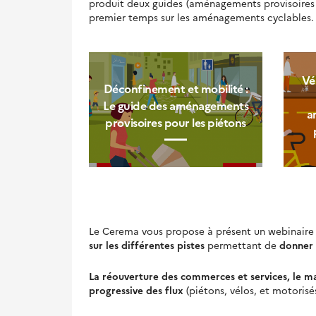
produit deux guides (aménagements provisoires c
premier temps sur les aménagements cyclables.
Vé
Déconfinement et mobilité :
Le guide des aménagements
a
provisoires pour les piétons
Le Cerema vous propose à présent un webinaire
sur
les différentes pistes
permettant de
donner 
L
a réouverture des commerces et services, le ma
progressive des flux
(piétons, vélos, et motoris