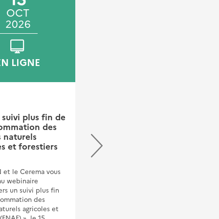
OCT
NOV
NOV
2026
2026
2026
EN LIGNE
SAINT-MÉDARD-EN-
JALLES
FORMATION
suivi plus fin de
sommation des
Formation UrbanSIMUL
 naturels
- St-Medard-en-Jalles
s et forestiers
La direction territoriale sud-
ouest organise une formation à
 et le Cerema vous
l'outil UrbanSIMUl les 4 et 5
au webinaire
novembre 2026.Destinée aux
s un suivi plus fin
acteurs publics et
sommation des
professionnels de
turels agricoles et
l’aménagement, cette
 (ENAF) », le 15
formation vous permettra de