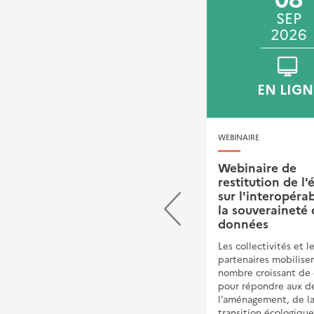
SEP
SEP
2026
2026
VILLEURBANNE
EN LIGN
JOURNÉE TECHNIQUE
WEBINAIRE
Rendez-vous annuel de
Webinaire de
l'Observatoire national
restitution de l'
des Contrats de
sur l'interopérab
Performance
la souveraineté 
Energétique (ONCPE)
données
Favoriser le déploiement des
Les collectivités et l
Contrats de Performance
partenaires mobilise
Energétique publics&nbsp;
nombre croissant de
pour répondre aux dé
l’aménagement, de l
transition écologique