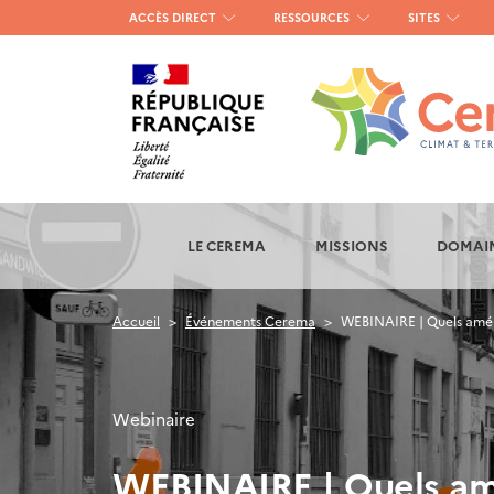
Menu
ACCÈS DIRECT
RESSOURCES
SITES
haut
gauche
LE CEREMA
MISSIONS
DOMAIN
Accueil
Événements Cerema
WEBINAIRE | Quels aména
Webinaire
WEBINAIRE | Quels amé