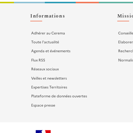
Liens
d'actions
Informations
Missi
Adhérer au Cerema
Conseill
Toute l'actualité
Elaborer
Agenda et événements
Recherc
Flux RSS
Normali
Réseaux sociaux
Veilles et newsletters
Expertises Territoires
Plateforme de données ouvertes
Espace presse