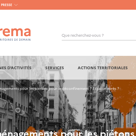
PRESSE
Que recherchez-vous ?
OK
ES D'ACTIVITÉS
SERVICES
ACTIONS TERRITORIALES
gements pour les piétons pour le déconfinement ? Et pour après ?
nagements pour les piétons 