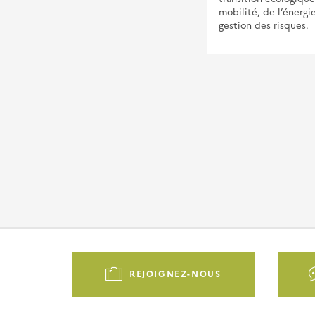
mobilité, de l’énergi
gestion des risques.
Pied
de
REJOIGNEZ-NOUS
page
-