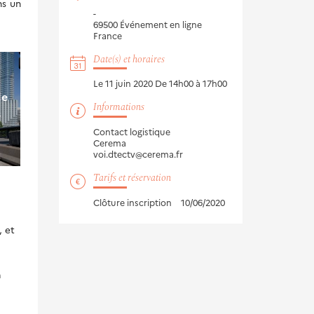
ns un
-
69500
Événement en ligne
France
Date(s) et horaires
Le 11 juin 2020
De 14h00 à 17h00
de
Informations
s
Contact logistique
Cerema
voi.dtectv@cerema.fr
Tarifs et réservation
Clôture inscription
10/06/2020
, et
n