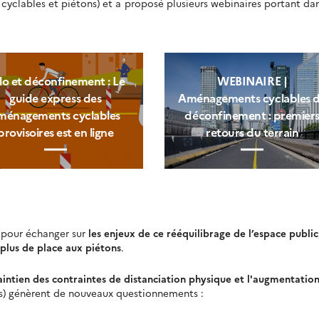
yclables et piétons) et a proposé plusieurs webinaires portant da
lo et déconfinement : Le
WEBINAIRE |
guide express des
Aménagements cyclables 
ménagements cyclables
déconfinement : premier
provisoires est en ligne
retours du terrain
 pour échanger sur
les enjeux de ce rééquilibrage de l’espace pu
blic
plus de place aux piétons
.
intien des contraintes de distanciation physique et l'augmentatio
és) génèrent de nouveaux questionnements :