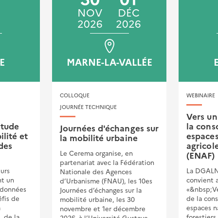
NOV
DÉC
2026
2026
E
MARNE-LA-VALLÉE
COLLOQUE
WEBINAIRE
JOURNÉE TECHNIQUE
Vers un 
étude
la con
Journées d'échanges sur
ilité et
espaces
la mobilité urbaine
des
agricole
Le Cerema organise, en
(ENAF)
partenariat avec la Fédération
eurs
La DGALN
Nationale des Agences
nt un
convient 
d’Urbanisme (FNAU), les 10es
 données
«&nbsp;Ver
Journées d’échanges sur la
fis de
de la con
mobilité urbaine, les 30
a
espaces na
novembre et 1er décembre
, de la
forestiers
2026, à l’Université Gustave