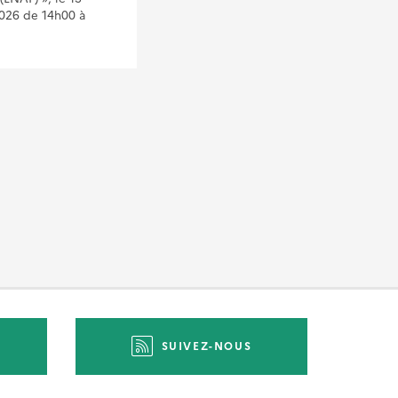
026 de 14h00 à
prendre pleinement en main
l’outil UrbanSIMUL, véritable
allié pour
SUIVEZ-NOUS