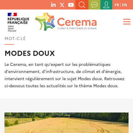
Menu
FR
EN
menu
du
RECHERCHER UN MOT-CLÉ, UNE PUBLICATION, ETC.
social
compte
links
de
QUE RECHERCHEZ-VOUS ?
OK
l'utilisateur
MOT-CLÉ
MODES DOUX
Le Cerema, en tant qu'expert sur les problématiques
d'environnement, d'infrastructure, de climat et d'énergie,
intervient régulièrement sur le sujet Modes doux. Retrouvez
ci-dessous toutes les actualités sur le thème Modes doux.