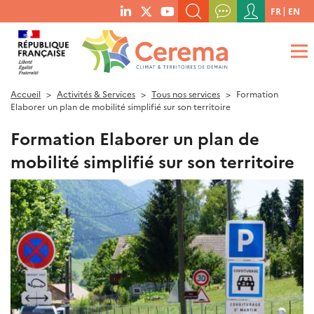
Menu
FR
EN
menu
du
RECHERCHER UN MOT-CLÉ, UNE PUBLICATION, ETC.
social
compte
links
de
QUE RECHERCHEZ-VOUS ?
OK
l'utilisateur
Accueil
Activités & Services
Tous nos services
Formation
Elaborer un plan de mobilité simplifié sur son territoire
Formation Elaborer un plan de
mobilité simplifié sur son territoire