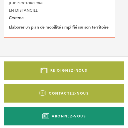
JEUDI 1 OCTOBRE 2026
EN DISTANCIEL
Cerema
Elaborer un plan de mobilité simplifié sur son territoire
Pied
de
REJOIGNEZ-NOUS
page
-
Liens
CONTACTEZ-NOUS
d'actions
ABONNEZ-VOUS