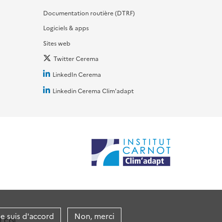
Documentation routière (DTRF)
Logiciels & apps
Sites web
Twitter Cerema
LinkedIn Cerema
Linkedin Cerema Clim'adapt
je suis d'accord
Non, merci
CGI