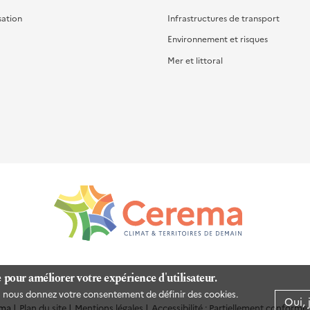
sation
Infrastructures de transport
Environnement et risques
Mer et littoral
e pour améliorer votre expérience d'utilisateur.
us nous donnez votre consentement de définir des cookies.
Oui, 
ma
Plan du site
Mentions légales
Accessibilité : Partiellement conforme