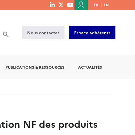
Menu
FR
EN
menu
du
social
compte
links
de
Nous contacter
Espace adhérents
l'utilisateur
PUBLICATIONS & RESSOURCES
ACTUALITÉS
ation NF des produits