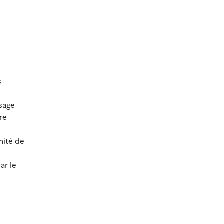
a
s
osage
re
mité de
ar le