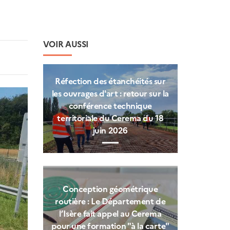
VOIR AUSSI
Réfection des étanchéités sur
les ouvrages d'art : retour sur la
conférence technique
territoriale du Cerema du 18
juin 2026
Conception géométrique
routière : Le Département de
l’Isère fait appel au Cerema
pour une formation "à la carte"