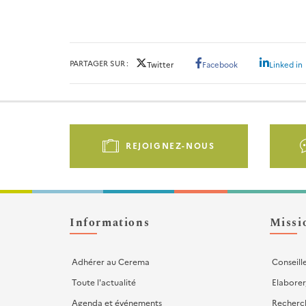
PARTAGER SUR
Twitter
Facebook
Linked in
Pied
de
REJOIGNEZ-NOUS
page
-
Liens
d'actions
Informations
Missi
Adhérer au Cerema
Conseill
Toute l'actualité
Elaborer
Agenda et événements
Recherc