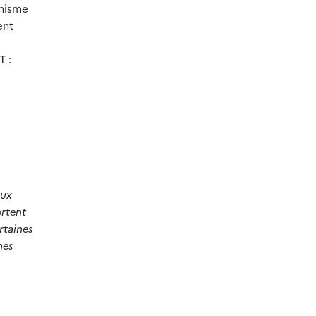
anisme
ent
T :
aux
ortent
rtaines
nes