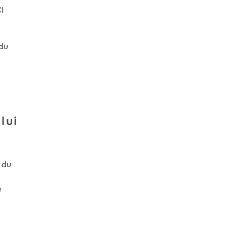
CI
 du
lui
8 du
e