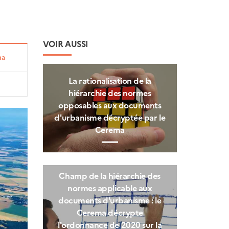
VOIR AUSSI
ma
La rationalisation de la
hiérarchie des normes
opposables aux documents
d'urbanisme décryptée par le
Cerema
Champ de la hiérarchie des
normes applicable aux
documents d'urbanisme : le
Cerema décrypte
l'ordonnance de 2020 sur la