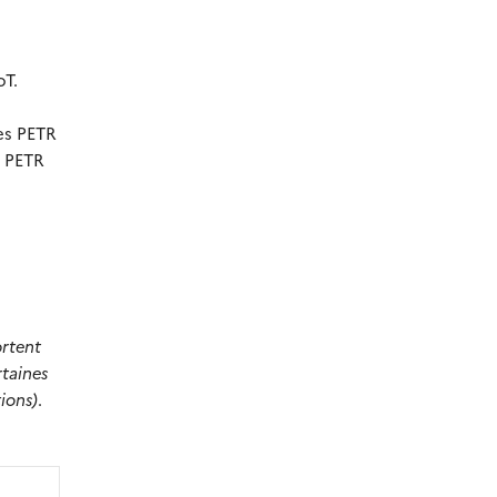
oT.
es PETR
r PETR
ortent
rtaines
ions)
.