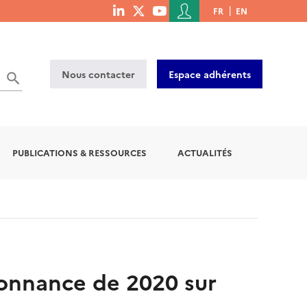
Menu
FR
EN
menu
du
social
compte
links
de
Nous contacter
Espace adhérents
l'utilisateur
PUBLICATIONS & RESSOURCES
ACTUALITÉS
donnance de 2020 sur