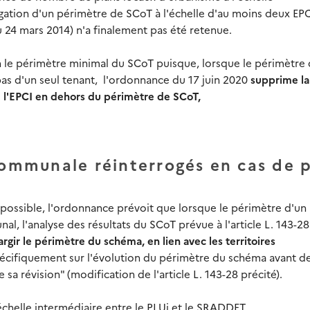
ligation d'un périmètre de SCoT à l'échelle d'au moins deux EP
24 mars 2014) n'a finalement pas été retenue.
en le périmètre minimal du SCoT puisque, lorsque le périmètre
pas d'un seul tenant, l'ordonnance du 17 juin 2020
supprime la
de l'EPCI en dehors du périmètre de SCoT,
communale réinterrogés en cas de p
e possible, l'ordonnance prévoit que lorsque le périmètre d'un
l, l'analyse des résultats du SCoT prévue à l'article L. 143-2
argir le périmètre du schéma, en lien avec les territoires
pécifiquement sur l'évolution du périmètre du schéma avant d
a révision" (modification de l'article L. 143-28 précité).
échelle intermédiaire entre le PLUi et le SRADDET.