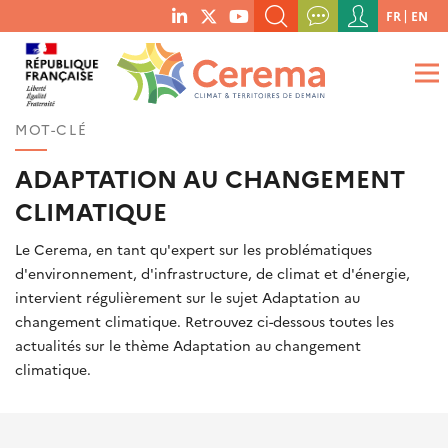
Menu
FR
EN
menu
du
RECHERCHER UN MOT-CLÉ, UNE PUBLICATION, ETC.
social
compte
links
de
QUE RECHERCHEZ-VOUS ?
OK
l'utilisateur
MOT-CLÉ
ADAPTATION AU CHANGEMENT
CLIMATIQUE
Le Cerema, en tant qu'expert sur les problématiques
d'environnement, d'infrastructure, de climat et d'énergie,
intervient régulièrement sur le sujet Adaptation au
changement climatique. Retrouvez ci-dessous toutes les
actualités sur le thème Adaptation au changement
climatique.