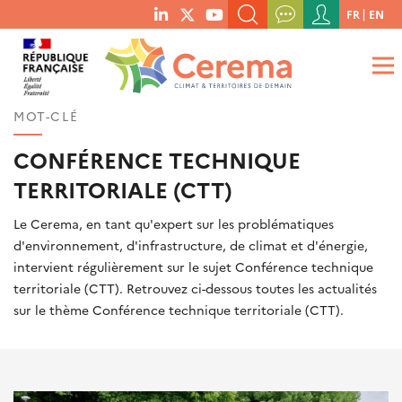
Menu
FR
EN
menu
du
RECHERCHER UN MOT-CLÉ, UNE PUBLICATION, ETC.
social
compte
links
de
QUE RECHERCHEZ-VOUS ?
OK
l'utilisateur
MOT-CLÉ
CONFÉRENCE TECHNIQUE
TERRITORIALE (CTT)
Le Cerema, en tant qu'expert sur les problématiques
d'environnement, d'infrastructure, de climat et d'énergie,
intervient régulièrement sur le sujet Conférence technique
territoriale (CTT). Retrouvez ci-dessous toutes les actualités
sur le thème Conférence technique territoriale (CTT).