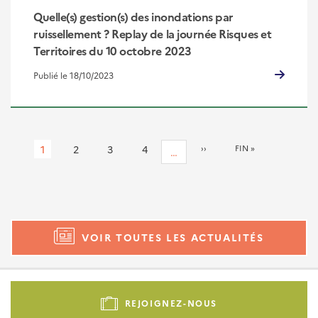
Quelle(s) gestion(s) des inondations par
ruissellement ? Replay de la journée Risques et
Territoires du 10 octobre 2023
Publié le 18/10/2023
Pagination
Page
1
Page
2
Page
3
Page
4
PAGE
››
DERNIÈRE
FIN »
…
SUIVANTE
PAGE
courante
VOIR TOUTES LES ACTUALITÉS
Pied
de
REJOIGNEZ-NOUS
page